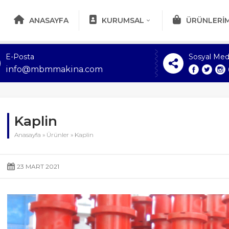
ANASAYFA
KURUMSAL
ÜRÜNLERIM
E-Posta
Sosyal Med
info@mbmmakina.com
Kaplin
Anasayfa
»
Ürünler
»
Kaplin
23 MART 2021