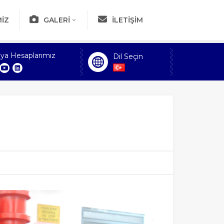
IZ
GALERI
İLETIŞIM
ya Hesaplarımız
Dil Seçin