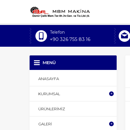
Telefon
+90 326 755 83 16
MENÜ
ANASAYFA
KURUMSAL
ÜRÜNLERIMIZ
GALERI