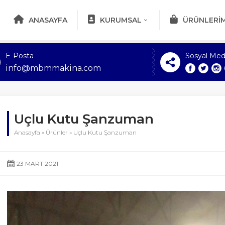
ANASAYFA
KURUMSAL
ÜRÜNLERIM
E-Posta
Sosyal Med
info@mbmmakina.com
Uçlu Kutu Şanzuman
Anasayfa
»
Ürünler
»
Uçlu Kutu Şanzuman
23 MART 2021