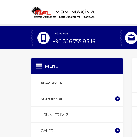
Telefon
+90 326 755 83 16
MENÜ
ANASAYFA
KURUMSAL
ÜRÜNLERIMIZ
GALERI