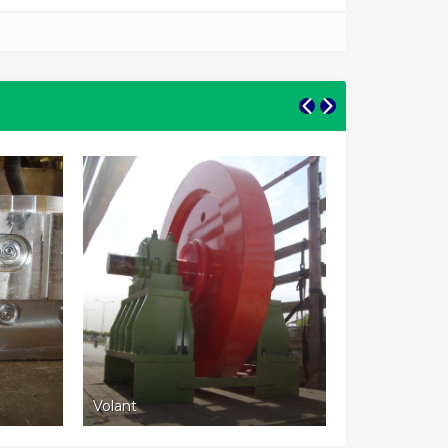
Volant
Uçar Makas