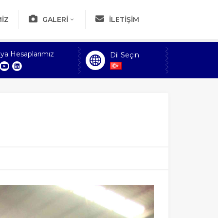
IZ
GALERI
İLETIŞIM
ya Hesaplarımız
Dil Seçin