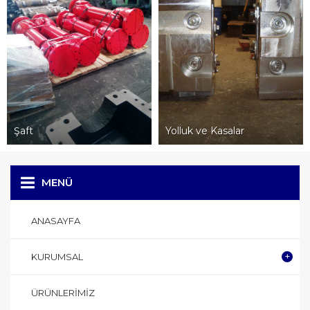
Şaft
Yolluk ve Kasalar
MENÜ
ANASAYFA
KURUMSAL
ÜRÜNLERIMIZ