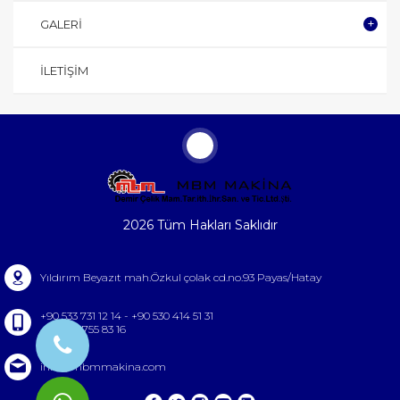
GALERI
İLETIŞIM
2026 Tüm Hakları Saklıdır
Yıldırım Beyazıt mah.Özkul çolak cd.no.93 Payas/Hatay
+90 533 731 12 14 - +90 530 414 51 31
+90 326 755 83 16
info@mbmmakina.com