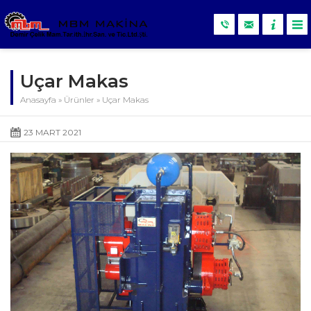
Uçar Makas
Anasayfa
»
Ürünler
»
Uçar Makas
23 MART 2021