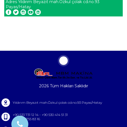
Adres
Yıldırım Beyazıt mah.Özkul çolak cd.no.93
Payas/Hatay
2026 Tüm Hakları Saklıdır
Yıldırım Beyazıt mah.Özkul çolak cd.no.93 Payas/Hatay
+90 533 731 12 14 - +90 530 414 51 31
+90 326 755 83 16